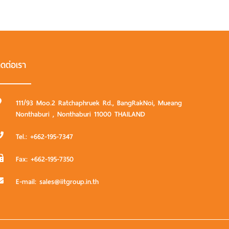
ิดต่อเรา
111/93 Moo.2 Ratchaphruek Rd., BangRakNoi, Mueang
Nonthaburi , Nonthaburi 11000 THAILAND
Tel.:
+662-195-7347
Fax:
+662-195-7350
E-mail: sales@iitgroup.in.th